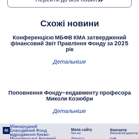
Схожі новини
Конференцією МБФВ КМА затверджений
фінансовий Звіт Правління Фонду за 2025
рік
Детальніше
Поповнення Фонду-ендавменту професора
Миколи Козюбри
Детальніше
Міжнародний
Мапа сайту
Контакти
Благодійний Фонд
Про нас
Виконавчий директор
відродження Києво-
Могилянської Академії
Діяльність
Email: