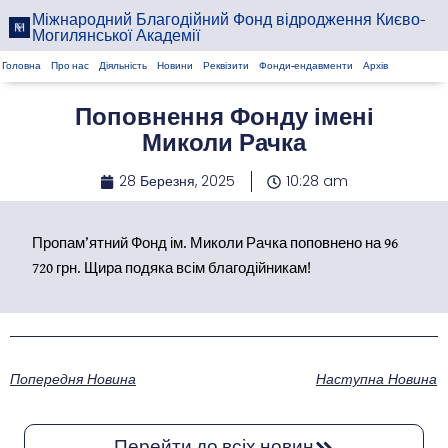
Міжнародний Благодійний Фонд відродження Києво-
Могилянської Академії
Головна
Про нас
Діяльність
Новини
Реквізити
Фонди-ендавменти
Архів
Поповнення Фонду імені
Миколи Рачка
28 Березня, 2025
10:28 am
Пропам’ятний Фонд ім. Миколи Рачка поповнено на 96
720 грн. Щира подяка всім благодійникам!
Попередня Новина
Наступна Новина
Перейти до всіх новин