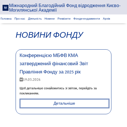
Міжнародний Благодійний Фонд відродження Києво-
Могилянської Академії
Головна
Про нас
Діяльність
Новини
Реквізити
Фонди-ендавменти
Архів
НОВИНИ ФОНДУ
Конференцією МБФВ КМА
затверджений фінансовий Звіт
Правління Фонду за 2025 рік
19.03.2026
Щоб детальніше ознайомитись зі звітом, перейдіть за
покликанням.
Детальніше