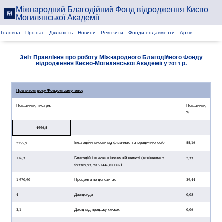
Міжнародний Благодійний Фонд відродження Києво-
Могилянської Академії
Головна
Про нас
Діяльність
Новини
Реквізити
Фонди-ендавменти
Архів
Звіт Правління про роботу Міжнародного Благодійного Фонду
відродження Києво-Могилянської Академії у 2014 р.
Протягом року Фондом залучено:
Показники, тис.грн.
Показники,
%
4996,5
Благодійні внески від фізичних та юридичних осіб
55,16
2755,9
116,3
Благодійні внески в іноземній валюті (еквівавлент
2,33
$93309,93, та 51446,00 EUR)
1 970,90
Проценти по депозитах
39,44
4
Дивіденди
0,08
3,1
Дохід від продажу книжок
0,06