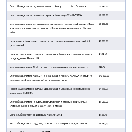
Благодійна допомога лауреатам іменного Фонду ім. І.Ткаченка
20 340,00
Благодійна допомога для обслуговування Конвокації-2014 НаУКМА
15 687,00
Благодійна допомога для проведення міжнародної наукової конференції «Мова:
12 580,00
класичне – модерне – постмодерне» з Фонду Української мови імені Зиновія
Квіта
Безповоротна фінансова допомога на оздоровлення співробітників НаУКМА
40 000,00
(профспілка)
Цільова благодійна допомога з коштів фонду Величка для компенсвції витрат
4 954,00
на відрядження Шліхти Н.В.
Благодійна допомога ФПвН по Гранту «Реформа вищої юридичної освіти»
940,76
Благодійна допомога НаУКМА на фінансування проекту НаУКМА «Методи та
170 000,00
технології профорієнтаційної робот из абітурієнтами»
Проект «Оцінка мовної ситуації щодо вживання української і російської мов
17 998,65
студентами НаУКМА»
Благодійна допомога на відрядження для збору матеріалів енциклопедії
49 510,50
«Київська духовна академія (1819-1924) в іменах»
Організаційні витраті до Дня науки НаУКМА-2014
4 500,00
Благодійна допомога студентці НаУКМА з коштів фонду ім.Д.Малюченка
12 180,00