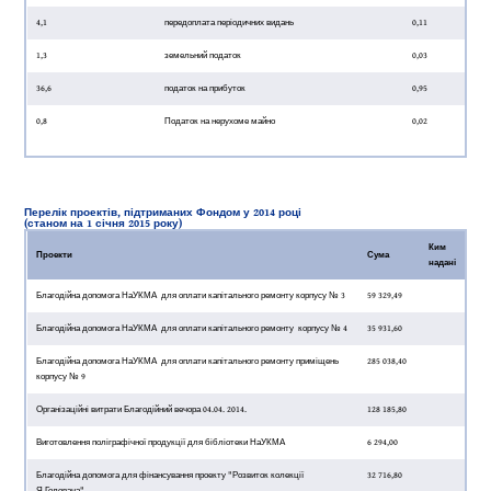
4,1
передоплата періодичних видань
0,11
1,3
земельний податок
0,03
36,6
податок на прибуток
0,95
0,8
Податок на нерухоме майно
0,02
Перелік проектів, підтриманих Фондом у 2014 році
(станом на 1 січня 2015 року)
Ким
Проекти
Сума
надані
Благодійна допомога НаУКМА для оплати капітального ремонту корпусу № 3
59 329,49
Благодійна допомога НаУКМА для оплати капітального ремонту корпусу № 4
35 931,60
Благодійна допомога НаУКМА для оплати капітального ремонту приміщень
285 038,40
корпусу № 9
Організаційні витрати Благодійний вечора 04.04. 2014.
128 185,80
Виготовлення поліграфічної продукції для бібліотеки НаУКМА
6 294,00
Благодійна допомога для фінансування проекту "Розвиток колекції
32 716,80
Я.Головача"