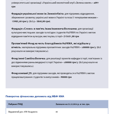
університетської організації «Український екологічний клуб «Зелена хвиля» –
4097
грн
Фундація української мови ім.Зиновія Квіта:
для підтримки, відродження,
збереження і розвитку української мови в Україні та поза її теперішніми межами –
73983,50 грн
(у 2013 р.-
3850,00 грн
).
Фундація «Слово» в пам’ять Івана Івановича Волошина:
для організації
культурно-мистецьких заходів та поїздок студентів НаУКМА по Україні з метою
відвідання пам’яток культури, мистецтва, історії–
273537,00 грн
Пропам’ятний Фонд на честь благодійників НаУКМА, які відійшли у
вічність:
матеріальна підтримка пропам’ятних заходів НаУКМА –
100000 грн
(у 2013
році кошти не використовувались).
Фонд імені Самійла Величка:
для реалізації проектів кафедри історії, пов’язаних із
дослідженнями ранньомодерної історії України –
100000 грн
(у 2013 році кошти не
використовувались).
Фонд компанії JTI:
для підтримки заходів, які проводяться в НаУКМА з метою
працевлаштування студентів та випускників –
90000 грн
Поворотна фінансова допомога від МБФ КМА
Набувачі ПФД
Залишок на 31.12.2014 р. в тис. грн.
Видавничий дім «КМ Академія»
80