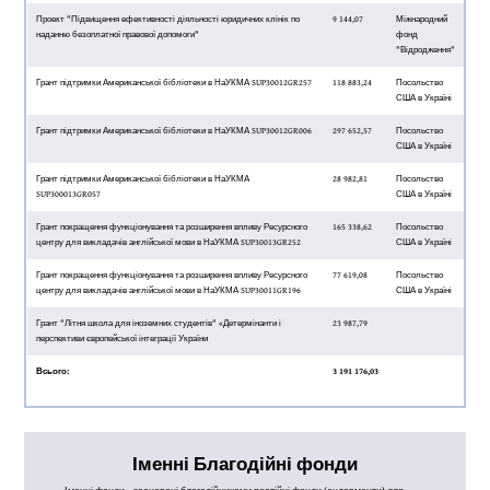
Проект "Підвищення ефективності діяльності юридичних клінік по
9 144,07
Міжнародний
наданню безоплатної правової допомоги"
фонд
"Відродження"
Грант підтримки Американської бібліотеки в НаУКМА SUP30012GR257
118 883,24
Посольство
США в Україні
Грант підтримки Американської бібліотеки в НаУКМА SUP30012GR006
297 652,57
Посольство
США в Україні
Грант підтримки Американської бібліотеки в НаУКМА
28 982,81
Посольство
SUP300013GR057
США в Україні
Грант покращення функціонування та розширення впливу Ресурсного
165 338,62
Посольство
центру для викладачів англійської мови в НаУКМА SUP30013GR252
США в Україні
Грант покращення функціонування та розширення впливу Ресурсного
77 619,08
Посольство
центру для викладачів англійської мови в НаУКМА SUP30011GR196
США в Україні
Грант "Літня школа для іноземних студентів" «Детермінанти і
23 987,79
перспективи європейської інтеграції України
Всього:
3 191 176,03
Іменні Благодійні фонди