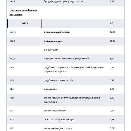
146,3
Дохід від здачі в оренду нерухомості
2,93
Протягом року фондом
витрачено:
%%
3845,6
Благодійна діяльність
82,98
3191,1
654,5
Видатки фонду
17,02
в тому числі:
327,5
Заробітна плата включно з нарахуваннями
8,52
23,9
придбання товарно-матеріальних цінностей, канцтоварів,
0,62
витратних матеріалів
18,8
придбання основних засобів
0,49
84,9
відрядження
2,21
78,8
оплата послуг з обслуговування сигналізації, техніки,
2,05
аудит, тощо
5,8
оплата послуг банку
0,15
60,8
плата за комунальні послуги
1,58
11,2
телекомунікаційні послуги
0,29