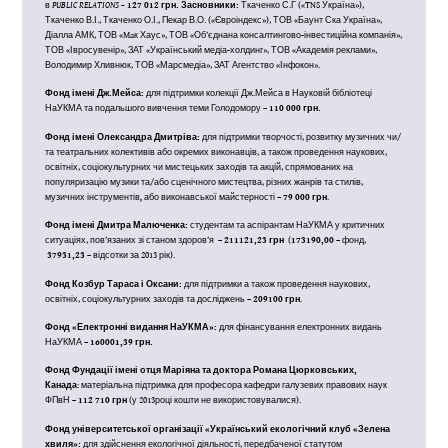
в
PUBLIC RELATIONS –
127 012 грн.
Засновники:
Ткаченко С.Г («TNS Україна»),
Ткаченко В.І., Ткаченко О.І., Пекар В.О. («Євроіндекс»), ТОВ «Баунт Ска Україна»,
Діалла АМК, ТОВ «Maк Хаус», ТОВ «Об’єднана консалтингово-інвестиційна компанія»,
ТОВ «Івросувенір», ЗАТ «Український медіа-холдинг», ТОВ «Академія реклами»,
Володимир Хливнюк, ТОВ «Марсмедіа», ЗАТ Агентство «Інфокон».
Фонд імені Дж.Мейса:
для підтримки колекції Дж.Мейса в Науковій бібліотеці
НаУКМА та подальшого вивчення теми Голодомору –
110 000 грн.
Фонд імені Олександра Дмитріва:
для підтримки творчості, розвитку музичних чи/
та театральних колективів або окремих виконавців, а також проведення наукових,
освітніх, соціокультурних чи мистецьких заходів та акцій, спрямованих на
популяризацію музики та/або сценічного мистецтва, різних жанрів та стилів,
музичних інструментів
,
або виконавської майстерності –
79 000 грн
.
Фонд імені Дмитра Малюченка:
студентам та аспірантам НаУКМА у критичних
ситуаціях, пов’язаних зі станом здоров’я –
211121
,
23
грн
(
1
73190
,00
– фонд,
3
7931
,
23
– відсотки
за 2013 рік).
Фонд Козбур Тараса і Оксани:
для підтримки а також проведення наукових,
освітніх, соціокультурних заходів та досліджень –
209100 грн
.
Фонд «Електронні видання НаУКМА»:
для фінансування електронних видань
НаУКМА –
160001,39 грн.
Фонд Фундації імені отця Маріяна та доктора Романа Цюрковських,
Канада
: матеріальна підтримка для професора кафедри галузевих правових наук
ФПвН –
112 710 грн
(у 2013році кошти не використовувалися).
Фонд університетської організації «Український екологічний клуб «Зелена
хвиля»:
для здійснення екологічної діяльності, передбаченої статутом