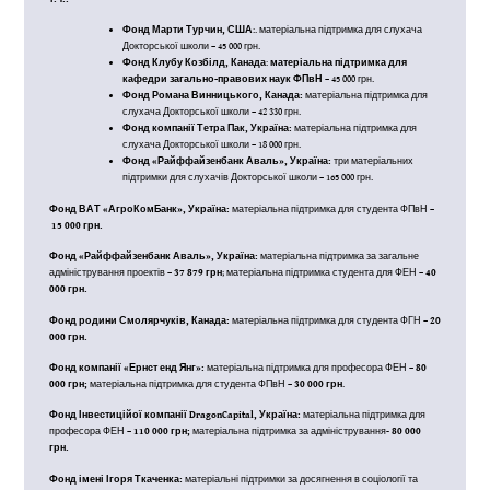
Фонд Марти Турчин, США
:. матеріальна підтримка для слухача
Докторської школи – 45 000 грн.
Фонд Клубу Козбілд, Канада
:
матеріальна підтримка для
кафедри загально-правових наук ФПвН
– 45 000 грн.
Фонд Романа Винницького, Канада:
матеріальна підтримка для
слухача Докторської школи – 42 330 грн.
Фонд компанії Тетра Пак, Україна:
матеріальна підтримка для
слухача Докторської школи – 18 000 грн.
Фонд «Райффайзенбанк Аваль», Україна:
три матеріальних
підтримки для слухачів Докторської школи – 165 000 грн.
Фонд ВАТ «АгроКомБанк», Україна:
матеріальна підтримка для студента ФПвН –
15 000 грн.
Фонд «Райффайзенбанк Аваль», Україна:
матеріальна підтримка за загальне
адміністрування проектів –
37 879 грн
; матеріальна підтримка студента для ФЕН –
40
000 грн.
Фонд родини Смолярчуків, Канада:
матеріальна підтримка для студента ФГН –
20
000 грн.
Фонд компанії «Ернст енд Янг»:
матеріальна підтримка для професора ФЕН –
80
000 грн;
матеріальна підтримка для студента ФПвН –
30 000 грн
.
Фонд Інвестиційої компанії DragonCapital, Україна:
матеріальна підтримка для
професора ФЕН –
110 000
грн;
матеріальна підтримка за адміністрування-
80 000
грн.
Фонд імені Ігоря Ткаченка:
матеріальні підтримки за досягнення в соціології та