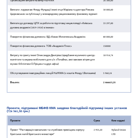
Організаційні витрати на вечір НаУКМА
26 300,00
Виплати лауреатам Фонду Фундації імені отця Маріана та доктора Романа
30 000,00
Цюрковських за публікації у міжнародному рецензованому фаховому журналі
Виплати до договору ЦПХ за роботи по підготовці енциклопедії «Київська
33 297,00
духовна академія (1819-1924) в іменах»
Поворотно-фінансова допомога ВД «Києво-Могилянська Академія»
80 000,00
Поворотно фінансова допомога ТОВ «Академія Плюс»
150000
Витрату по гранту імені Олександра Дмитріва (придбання музичного центру-
18 914,74
магнітоли та екрана-мобільного для х/к «Почайна», виставкових вітрин для
музею-бібліотеки О.Пріцака та друк афіш)
Обслуговування інавгураційних лекцій НаУКМА (з коштів Фонду І.Волошина)
5 960,24
Всього:
2 466615,35
Проекти, підтримані МБФВ КМА завдяки благодійній підтримці інших установ
(724 561,38 грн.)
Проекти
Сума
Ким надані
Проект "Реставрація навчальних та службових приміщень корпусу
2 953,20
Nyland Union
братських келій Братського монастиря"
LTD