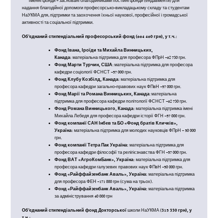
Іменні фонди – засновані благодійниками постійні фонди (ендавменти) для
надання благодійної допомоги професорсько-викладацькому складу та студентам
НаУКМА для, підтримки та заохочення їхньої наукової, професійної і громадської
активності та соціальної підтримки.
Об’єднаний стипендіальний професорський фонд (664 460 грн), у т.ч.:
Фонд Івана, Іроїди та Михайла Винницьких,
Канада:
матеріальна підтримка для професора ФПрН –62 730 грн.
Фонд Марти Турчин, США
: матеріальна підтримка для професора
кафедри соціології ФСНСТ –57 000 грн.
Фонд Клубу Козбілд, Канада:
матеріальна підтримка для
професора кафедри загально-правових наук ФПвН –57 000 грн.
Фонд Марії та Романа Винницьких, Канада
: матеріальна
підтримка для професора кафедри політології ФСНСТ –62 730 грн.
Фонд Романа Винницького, Канада:
матеріальна підтримка імені
Михайла Лебедя для професора кафедри історії ФГН –57 000 грн.
Фонд компанії
САН Інбев та БО «Фонд братів Кличків»,
Україна:
матеріальна підтримка для молодих науковців ФПрН – 50 000
грн.
Фонд компанії Тетра Пак Україна:
матеріальна підтримка для
професора кафедри філософії та релігієзнавства ФГН –57 000 грн.
Фонд ВАТ «АгроКомБанк», Україна:
матеріальна підтримка для
професора кафедри галузевих правових наук ФПвН –50 000 грн.
Фонд «Райффайзенбанк Аваль», Україна:
матеріальна підтримка
для професора ФЕН –171 000 грн (сума на трьох).
Фонд «Райффайзенбанк Аваль», Україна:
матеріальна підтримка
за адміністрування 40 000 грн
Об’єднаний стипендіальний фонд Докторської
школи НаУКМА (
315 330 грн), у
т.ч.: