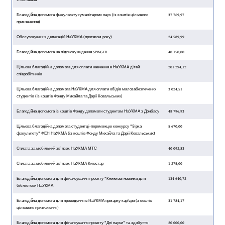
Благодійна допомога факультету гуманітарних наук (із коштів цільового
37 769,97
призначення)
Обслуговування делегацій НаУКМА (протягом року)
24 589,99
Благодійна допомога на підписку видання SPINGER
40 150,00
Цільова благодійна допомога для оплати навчання в НаУКМА дітей
201 294,12
співробітників
Цільова благодійна допомога НаУКМА для оплати обідів малозабезпечених
3 024,51
студентів (із коштів Фонду Михайла та Дарії Ковальських)
Благодійна допомога із коштів Фонду допомоги студентам НаУКМА з Донбасу
48 796,93
Цільова благодійна допомога студентці-переможцю конкурсу "Зірка
5 670,00
факультету" ФЕН НаУКМА (із коштів Фонду Михайла та Дарії Ковальських)
Сплата за мобільний зв`язок НаУКМА МТС
40 092,83
Сплата за мобільний зв`язок НаУКМА Київстар
1 275,00
Благодійна допомога для фінансування проекту "Книжкові новинки для
134 640,72
бібліотеки НаУКМА
Благодійна допомога для проведення в НаУКМА ярмарку кар'єри (з коштів
31 784,17
цільового призначення)
Благодійна допомога для фінансування проекту "Дні науки" та здобуття
20 000,00