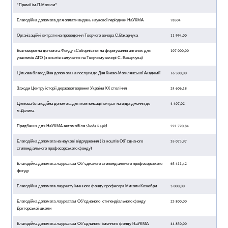
"Премії ім.П.Могили"
Благодійна допомога для оплати видань наукової періодики НаУКМА
78504
Організаційні витрати на проведення Творчого вечора С.Вакарчука
11 994,00
Безповоротна допомога Фонду «Соборність» на формування аптечок для
107 000,00
учасників АТО (з коштів залучених на Творчому вечорі С. Вакарчука)
Цільова благодійна допомога на послуги до Дня Києво-Могилянської Академії
16 500,00
Заходи Центру історії державотворення України ХХ століччя
24 606,18
Цільова благодійна допомога для компенсації витрат на відрядження до
4 407,02
м.Долина
Придбання для НаУКМА автомобіля Skoda Rapid
221 720.84
Благодійна допомога на наукові відрядження ( із коштів Об`єднаного
35 073,97
стипендіального професорського фонду)
Благодійна допомога лауреатам Об`єднаного стипендіального професорського
65 411,42
фонду
Благодійна допомога лауреату Іменного фонду професора Миколи Козюбри
3 000,00
Благодійна допомога лауреатам Об’єднаного стипендіального фонду
23 800,00
Докторської школи
Благодійна допомога лауреатам Об’єднаного іменного фонду НаУКМА
44 850,00