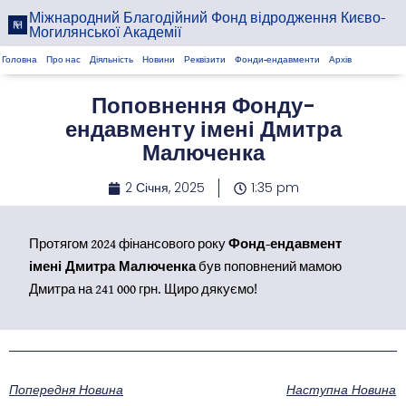
Міжнародний Благодійний Фонд відродження Києво-
Могилянської Академії
Головна
Про нас
Діяльність
Новини
Реквізити
Фонди-ендавменти
Архів
Поповнення Фонду-
ендавменту імені Дмитра
Малюченка
2 Січня, 2025
1:35 pm
Протягом 2024 фінансового року
Фонд-ендавмент
імені Дмитра Малюченка
був поповнений мамою
Дмитра на 241 000 грн. Щиро дякуємо!
Попередня Новина
Наступна Новина