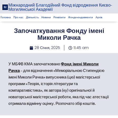
Міжнародний Благодійний Фонд відродження Києво-
Могилянської Академії
Головна
Про нас
Діяльність
Новини
Реквізити
Фонди-ендавменти
Архів
Започаткування Фонду імені
Миколи Рачка
28 Січня, 2025
11:45 am
У МБФВ КМА започатковано
Фонд імені Миколи
Рачка
– для відзначення «Меморіальною Стипендією
імені Миколи Рачка» випускника (цю) магістерської
програми «Теорія, історія літератури та
компаративістика», як автора (ку) оригінальної й
новаторської магістерської роботи, яка під час атестації
отримала відмінну оцінку. Розпочато збір коштів.